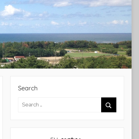
Search
Search
for:
Search