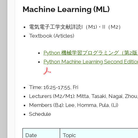
Machine Learning (ML)
電気電子工学文献詳読I（M1)・II（M2）
Textbook (Articles)
Python 機械学習プログラミング（第2
Python Machine Learning Second Editio
Time: 16:25-17:55, Fri
Lecturers (M2/M1): Mitta, Tasaki, Nagai, Zhou,
Members (B4): Lee, Homma, Pula, (Li)
Schedule
Date
Topic