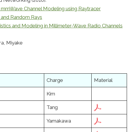
d Networking (2016).
ic mmWave Channel Modeling using Raytracer
ic and Random Rays
atistics and Modeling in Millimeter-Wave Radio Channels
ra, Miyake
Charge
Material
Kim
Tang
Yamakawa