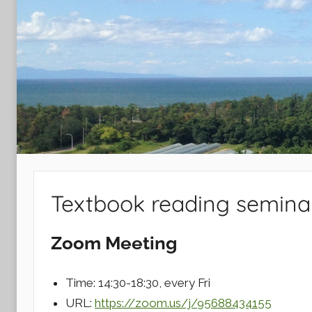
Laboratory
Textbook reading semina
Zoom Meeting
Time: 14:30-18:30, every Fri
URL:
https://zoom.us/j/95688434155