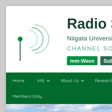
Skip
to
content
Radio
Channel
Sounding
Home
Info
About Us
Researc
and
Signal
Sensing
Members Only
Processing