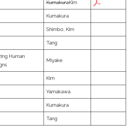
Kumakura
Kim
Kumakura
Shimbo, Kim
Tang
izing Human
Miyake
igns
Kim
Yamakawa
Kumakura
Tang