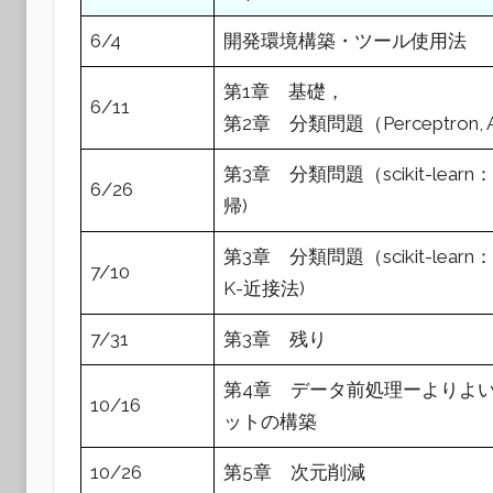
6/4
開発環境構築・ツール使用法
第1章 基礎，
6/11
第2章 分類問題（Perceptron, Ad
第3章 分類問題（scikit-lea
6/26
帰)
第3章 分類問題（scikit-lea
7/10
K-近接法)
7/31
第3章 残り
第4章 データ前処理ーよりよい
10/16
ットの構築
10/26
第5章 次元削減