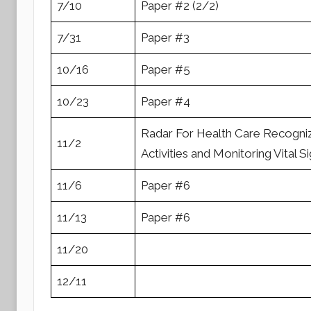
7/10
Paper #2 (2/2)
7/31
Paper #3
10/16
Paper #5
10/23
Paper #4
Radar For Health Care Recogn
11/2
Activities and Monitoring Vital S
11/6
Paper #6
11/13
Paper #6
11/20
12/11