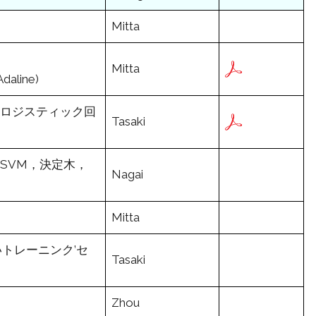
Mitta
Mitta
aline)
rn：ロジスティック回
Tasaki
rn：SVM，決定木，
Nagai
Mitta
トレーニンク’セ
Tasaki
Zhou