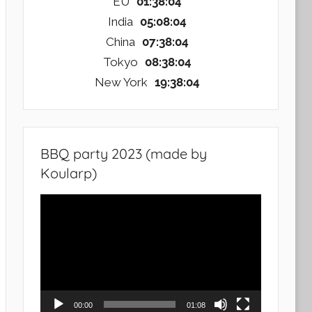
EU
01:38:06
India
05:08:06
China
07:38:06
Tokyo
08:38:06
New York
19:38:06
BBQ party 2023 (made by
Koularp)
Video
Player
00:00
01:08