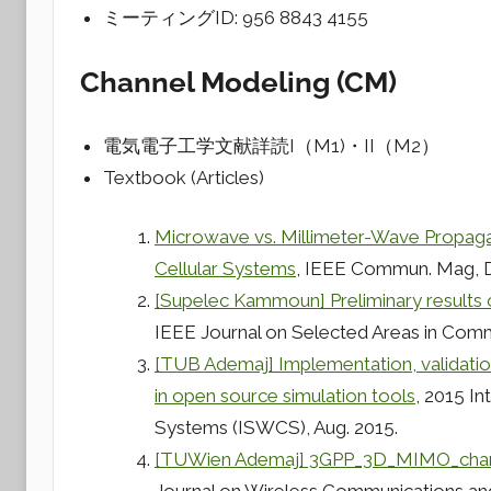
ミーティングID: 956 8843 4155
Channel Modeling (CM)
電気電子工学文献詳読I（M1)・II（M2）
Textbook (Articles)
Microwave vs. Millimeter-Wave Propaga
Cellular Systems
, IEEE Commun. Mag, D
[Supelec Kammoun] Preliminary results 
IEEE Journal on Selected Areas in Commun
[TUB Ademaj] Implementation, validati
in open source simulation tools
, 2015 I
Systems (ISWCS), Aug. 2015.
[TUWien Ademaj] 3GPP_3D_MIMO_chann