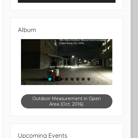
Album
Outdoor Measurement in Open
Area (Oct. 2016).
Upcoming Events