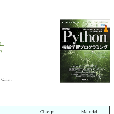
版）
n
 Calist
Charge
Material