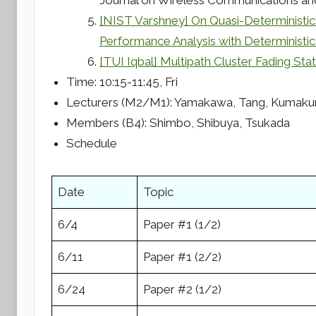
Journal on Wireless Communications an
[NIST Varshney] On Quasi-Determinist
Performance Analysis with Determinist
[TUI Iqbal] Multipath Cluster Fading St
Time: 10:15-11:45, Fri
Lecturers (M2/M1): Yamakawa, Tang, Kumaku
Members (B4): Shimbo, Shibuya, Tsukada
Schedule
Date
Topic
6/4
Paper #1 (1/2)
6/11
Paper #1 (2/2)
6/24
Paper #2 (1/2)