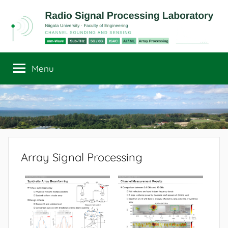
Skip
to
content
Radio
Channel
Sounding
Menu
Signal
and
Sensing
Processing
Laboratory
Array Signal Processing