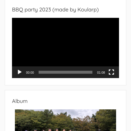
BBQ party 2023 (made by Koularp)
Video
Player
00:00
01:08
Album