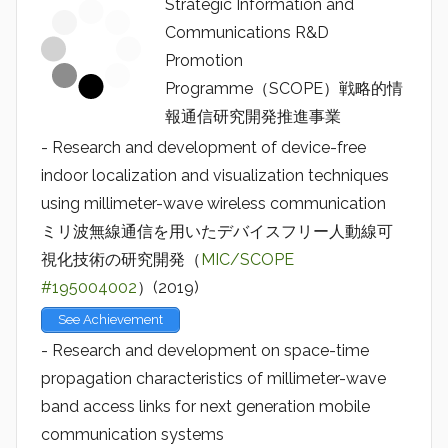
Strategic Information and
Communications R&D
Promotion
Programme（SCOPE）戦略的情
報通信研究開発推進事業
- Research and development of device-free
indoor localization and visualization techniques
using millimeter-wave wireless communication
ミリ波無線通信を用いたデバイスフリー人動線可
視化技術の研究開発（
MIC/SCOPE
#195004002
）(2019)
See Achievement
- Research and development on space-time
propagation characteristics of millimeter-wave
band access links for next generation mobile
communication systems