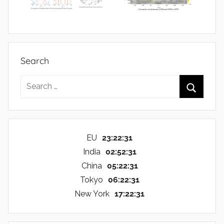
Search
Search
for:
Search
EU
23:22:32
India
02:52:32
China
05:22:32
Tokyo
06:22:32
New York
17:22:32