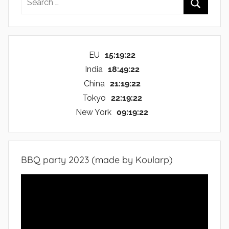
for:
Search
EU
15:19:22
India
18:49:22
China
21:19:22
Tokyo
22:19:22
New York
09:19:22
BBQ party 2023 (made by Koularp)
Video
Player