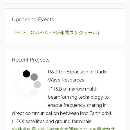
Upcoming Events
-
IEICE TC-AP (A・P研年間スケジュール）
Recent Projects
R&D for Expansion of Radio
Wave Resources
- "R&D of narrow multi-
beamforming technology to
enable frequency sharing in
direct communication between low Earth orbit
(LEO) satellites and ground terminals"
"低軌道衛星と地上端末直接通信における周波数共