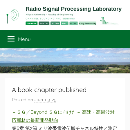
Skip
to
content
Radio
Channel
Sounding
Menu
Signal
and
Sensing
Processing
Laboratory
A book chapter published
Posted on
2021-03-25
b
y
－５Ｇ／Beyond ５Ｇに向けた－ 高速・高周波対
r
応部材の最新開発動向
a
第6章 第2節 ミリ波帯電波伝搬チャネル特性と測定