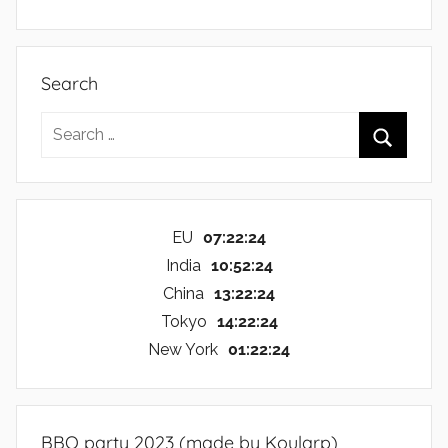
Search
Search
for:
Search
EU
07:22:25
India
10:52:25
China
13:22:25
Tokyo
14:22:25
New York
01:22:25
BBQ party 2023 (made by Koularp)