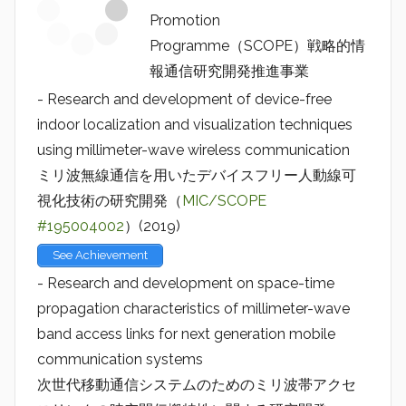
Promotion
Programme（SCOPE）戦略的情
報通信研究開発推進事業
- Research and development of device-free
indoor localization and visualization techniques
using millimeter-wave wireless communication
ミリ波無線通信を用いたデバイスフリー人動線可
視化技術の研究開発（
MIC/SCOPE
#195004002
）(2019)
See Achievement
- Research and development on space-time
propagation characteristics of millimeter-wave
band access links for next generation mobile
communication systems
次世代移動通信システムのためのミリ波帯アクセ