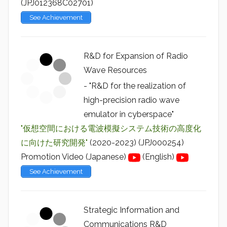
(JPJ012368C02701)
See Achievement
R&D for Expansion of Radio
Wave Resources
- "R&D for the realization of
high-precision radio wave
emulator in cyberspace"
"仮想空間における電波模擬システム技術の高度化
に向けた研究開発"
(2020-2023) (JPJ000254)
Promotion Video (Japanese)
(English)
See Achievement
Strategic Information and
Communications R&D