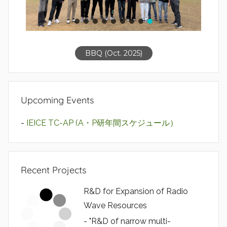
BBQ (Oct. 2025)
Upcoming Events
-
IEICE TC-AP (A・P研年間スケジュール）
Recent Projects
R&D for Expansion of Radio
Wave Resources
- "R&D of narrow multi-