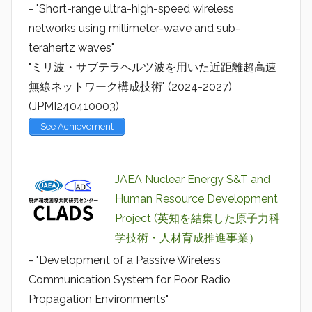
- "Short-range ultra-high-speed wireless
networks using millimeter-wave and sub-
terahertz waves"
"ミリ波・サブテラヘルツ波を用いた近距離超高速
無線ネットワーク構成技術" (2024-2027)
(JPMI240410003)
See Achievement
JAEA Nuclear Energy S&T and
Human Resource Development
Project (英知を結集した原子力科
学技術・人材育成推進事業）
- "Development of a Passive Wireless
Communication System for Poor Radio
Propagation Environments"