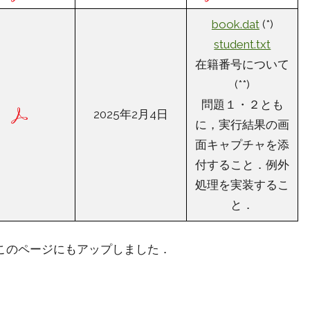
book.dat
(*)
student.txt
在籍番号について
(**)
問題１・２とも
2025年2月4日
に，実行結果の画
面キャプチャを添
付すること．例外
処理を実装するこ
と．
> このページにもアップしました．