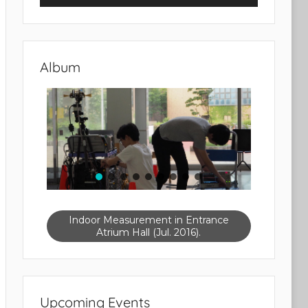
Album
Indoor Measurement in Entrance
Atrium Hall (Jul. 2016).
Upcoming Events