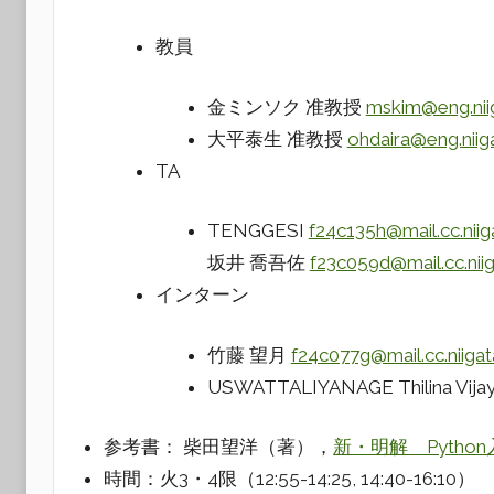
教員
金ミンソク 准教授
mskim@eng.niig
大平泰生 准教授
ohdaira@eng.niiga
TA
TENGGESI
f24c135h@mail.cc.niiga
坂井 喬吾佐
f23c059d@mail.cc.niig
インターン
竹藤 望月
f24c077g@mail.cc.niigata
USWATTALIYANAGE Thilina Vija
参考書： 柴田望洋（著），
新・明解 Pytho
時間：火3・4限（12:55-14:25, 14:40-16:10）