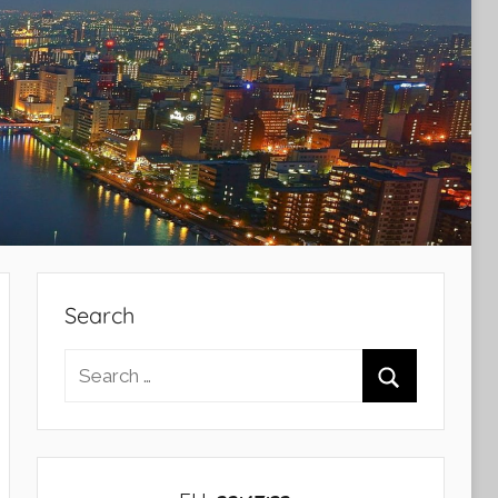
Search
Search
for:
Search