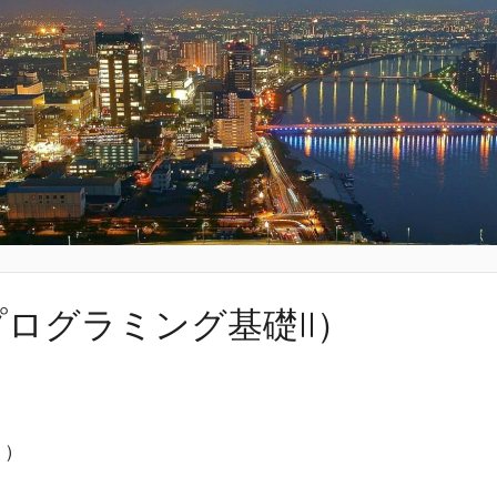
 II（プログラミング基礎II）
 ）