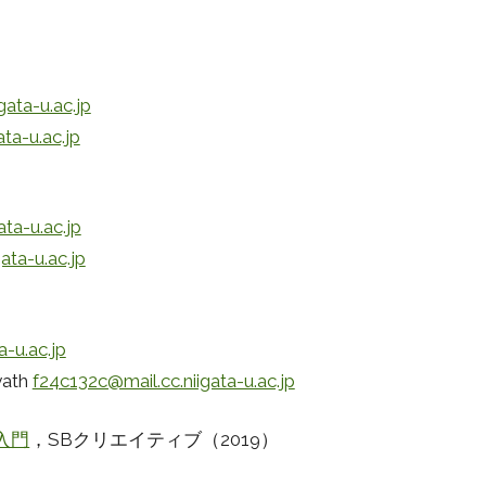
ata-u.ac.jp
ta-u.ac.jp
ta-u.ac.jp
ata-u.ac.jp
-u.ac.jp
yath
f24c132c@mail.cc.niigata-u.ac.jp
n入門
，SBクリエイティブ（2019）