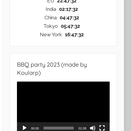
EU
22:47:33
India
02:17:33
China
04:47:33
Tokyo
05:47:33
New York
16:47:33
BBQ party 2023 (made by
Koularp)
Video
Player
00:00
01:08