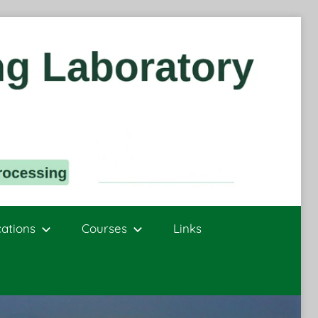
cations
Courses
Links