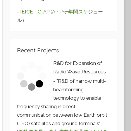
-
IEICE TC-AP (A・P研年間スケジュー
ル）
Recent Projects
R&D for Expansion of
Radio Wave Resources
- "R&D of narrow multi-
beamforming
technology to enable
frequency sharing in direct
communication between low Earth orbit
(LEO) satellites and ground terminals"