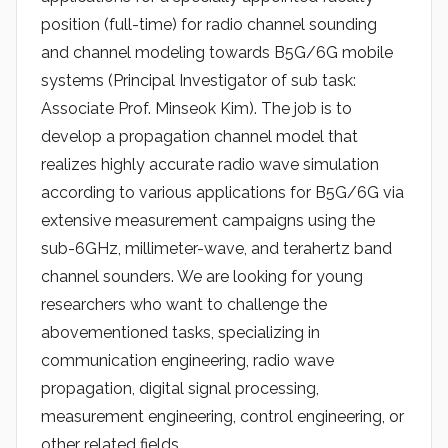
a
position (full-time) for radio channel sounding
d
and channel modeling towards B5G/6G mobile
i
systems (Principal Investigator of sub task:
o
Associate Prof. Minseok Kim). The job is to
develop a propagation channel model that
realizes highly accurate radio wave simulation
according to various applications for B5G/6G via
extensive measurement campaigns using the
sub-6GHz, millimeter-wave, and terahertz band
channel sounders. We are looking for young
researchers who want to challenge the
abovementioned tasks, specializing in
communication engineering, radio wave
propagation, digital signal processing,
measurement engineering, control engineering, or
other related fields.