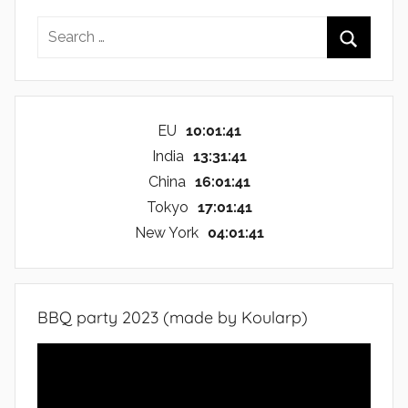
Search
for:
Search
EU
10:01:42
India
13:31:42
China
16:01:42
Tokyo
17:01:42
New York
04:01:42
BBQ party 2023 (made by Koularp)
Video
Player