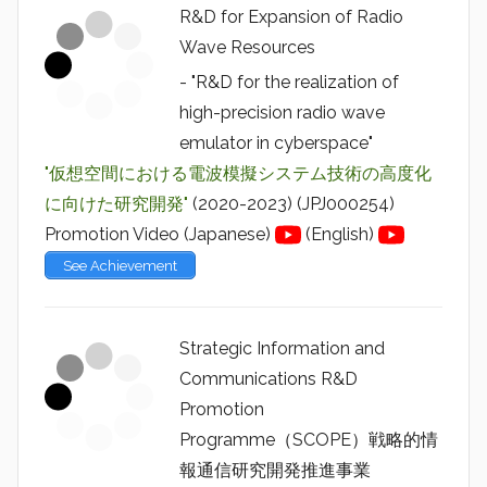
R&D for Expansion of Radio
Wave Resources
- "R&D for the realization of
high-precision radio wave
emulator in cyberspace"
"仮想空間における電波模擬システム技術の高度化
に向けた研究開発"
(2020-2023) (JPJ000254)
Promotion Video (Japanese)
(English)
See Achievement
Strategic Information and
Communications R&D
Promotion
Programme（SCOPE）戦略的情
報通信研究開発推進事業