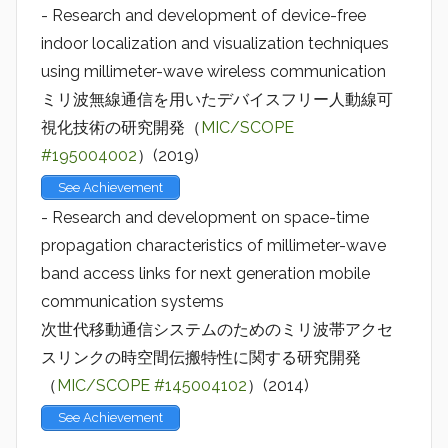
- Research and development of device-free
indoor localization and visualization techniques
using millimeter-wave wireless communication
ミリ波無線通信を用いたデバイスフリー人動線可
視化技術の研究開発（
MIC/SCOPE
#195004002
）(2019)
See Achievement
- Research and development on space-time
propagation characteristics of millimeter-wave
band access links for next generation mobile
communication systems
次世代移動通信システムのためのミリ波帯アクセ
スリンクの時空間伝搬特性に関する研究開発
（
MIC/SCOPE #145004102
）(2014)
See Achievement