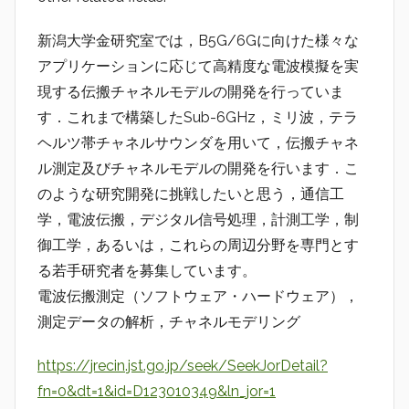
新潟大学金研究室では，B5G/6Gに向けた様々な
アプリケーションに応じて高精度な電波模擬を実
現する伝搬チャネルモデルの開発を行っていま
す．これまで構築したSub-6GHz，ミリ波，テラ
ヘルツ帯チャネルサウンダを用いて，伝搬チャネ
ル測定及びチャネルモデルの開発を行います．こ
のような研究開発に挑戦したいと思う，通信工
学，電波伝搬，デジタル信号処理，計測工学，制
御工学，あるいは，これらの周辺分野を専門とす
る若手研究者を募集しています。
電波伝搬測定（ソフトウェア・ハードウェア），
測定データの解析，チャネルモデリング
https://jrecin.jst.go.jp/seek/SeekJorDetail?
fn=0&dt=1&id=D123010349&ln_jor=1