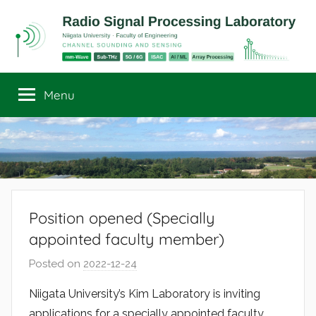
Skip
to
content
Radio
Channel
Sounding
Menu
Signal
and
Sensing
Processing
Laboratory
Position opened (Specially
appointed faculty member)
Posted on
2022-12-24
b
y
Niigata University’s Kim Laboratory is inviting
r
applications for a specially appointed faculty